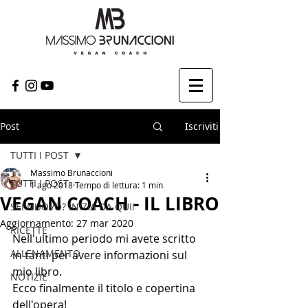
Post
Iscriviti
TUTTI I POST
Massimo Brunaccioni
TUTTI I POST
1 ago 2018
Tempo di lettura: 1 min
VEGAN COACH - IL LIBRO
SEI NUOVO? INIZIA DA QUI!
Aggiornamento:
27 mar 2020
RICETTE
Nell'ultimo periodo mi avete scritto 
ALLENAMENTO
in tanti per avere informazioni sul 
mio libro.
NOTIZIE
Ecco finalmente il titolo e copertina 
dell'opera!