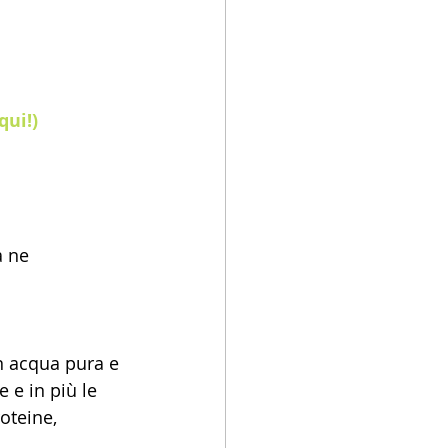
qui!)
a ne 
n acqua pura e 
 e in più le 
oteine, 