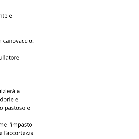
nte e 
n canovaccio. 
llatore 
izierà a 
dorle e 
o pastoso e 
me l’impasto 
e l’accortezza 