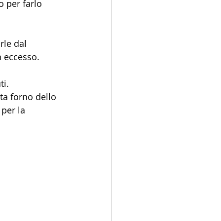
o per farlo 
rle dal 
n eccesso. 
i. 
ta forno dello 
 per la 