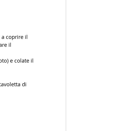
a coprire il 
re il 
o) e colate il 
tavoletta di 