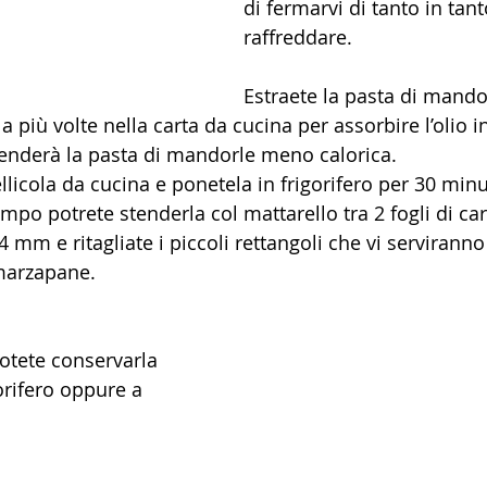
di fermarvi di tanto in tant
raffreddare.
Estraete la pasta di mando
la più volte nella carta da cucina per assorbire l’olio i
enderà la pasta di mandorle meno calorica.
llicola da cucina e ponetela in frigorifero per 30 minut
po potrete stenderla col mattarello tra 2 fogli di car
4 mm e ritagliate i piccoli rettangoli che vi serviranno
omarzapane.
otete conservarla 
gorifero oppure a 