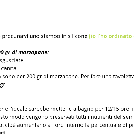
e procurarvi uno stampo in silicone 
(io l’ho ordinato 
200 gr di marzapane:
sgusciate
i canna.
à sono per 200 gr di marzapane. Per fare una tavolett
gr.
rle l’ideale sarebbe metterle a bagno per 12/15 ore i
esto modo vengono preservati tutti i nutrienti del seme
o, cioè aumentano al loro interno la percentuale di pr
ti.